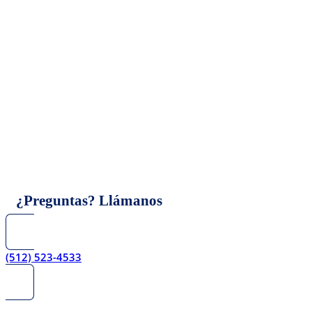
Skip
to
content
¿Preguntas? Llámanos
(512) 523-4533