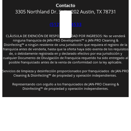
Contacto
3305 Northland Dr. Suite 202 Austin, TX 78731
(512) 523-4533
CLÁUSULA DE EXENCIÓN DE RESPONSABILIDAD POR INGRESOS: No se venderá
ninguna franquicia de JAN-PRO Development™ o JAN-PRO Cleaning &
Disinfecting™ a ningún residente de una jurisdicción que requiera el registro de la
franquicia antes de venderla, hasta que la oferta haya sido exenta de los requisitos
de, o debidamente registrada en y declarado efectivo por esa jurisdicción y
cualquier Documento de Divulgación de Franquicia requerido ha sido entregado al
posible franquiciado antes de la venta de conformidad con la ley aplicable.
Servicios de limpieza y desinfección proporcionados por franquiciados de JAN-PRO
Cleaning & Disinfecting™ de propiedad y operación independientes.
Representando con orgullo a los franquiciados de JAN-PRO Cleaning &
Disinfecting™ de propiedad y operación independientes.
Copyright © 2026 Jan-Pro Franchising Inc. All rights
reserved |
Privacy Policy